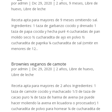
por
admin
|
Dic 29, 2020
|
2 años
,
9 meses
,
Libre de
huevo
,
Libre de leche
Receta apta para mayores de 9 meses omitiendo sal.
Ingredientes: 1 taza de garbanzo cocido y drenado 1
taza de papa cocida y hecha puré 4 cucharadas de pan
molido seco ½ cucharadita de ajo en polvo ½
cucharadita de paprika ¼ cucharadita de sal (omitir en
menores de 12...
Brownies veganos de camote
por
admin
|
Dic 29, 2020
|
2 años
,
Libre de huevo
,
Libre de leche
Receta apta para mayores de 2 años Ingredientes: 1
taza de camote cocido y machacado 1/3 de taza de
cacao puro ¼ de taza de harina de avena (se puede
hacer moliendo la avena en licuadora o procesador) 1
cucharadita de polvo para hornear ¼ de cucharadita de