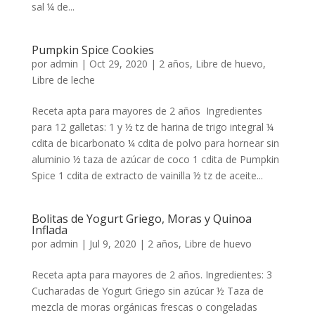
sal ¼ de...
Pumpkin Spice Cookies
por
admin
|
Oct 29, 2020
|
2 años
,
Libre de huevo
,
Libre de leche
Receta apta para mayores de 2 años Ingredientes
para 12 galletas: 1 y ½ tz de harina de trigo integral ¼
cdita de bicarbonato ¼ cdita de polvo para hornear sin
aluminio ½ taza de azúcar de coco 1 cdita de Pumpkin
Spice 1 cdita de extracto de vainilla ½ tz de aceite...
Bolitas de Yogurt Griego, Moras y Quinoa
Inflada
por
admin
|
Jul 9, 2020
|
2 años
,
Libre de huevo
Receta apta para mayores de 2 años. Ingredientes: 3
Cucharadas de Yogurt Griego sin azúcar ½ Taza de
mezcla de moras orgánicas frescas o congeladas