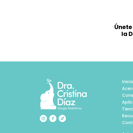
Únete
la 
Inici
Acer
Cons
Apli
Tien
Recu
Cont