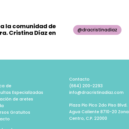
 a la comunidad de
@dracristinadiaz
Dra. Cristina Díaz en
o
Contacto
ca de
(664) 200-2293
ultas Especializadas
info@dracristinadiaz.com
cación de aretes
Plaza Pio Pico 2do Piso Blvd.
da
Agua Caliente 8710-20 Zona
rsos Gratuitos
Centro, C.P. 22000
acto