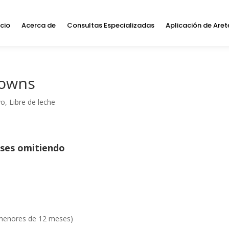
icio
Acerca de
Consultas Especializadas
Aplicación de Aret
rowns
vo
,
Libre de leche
eses omitiendo
en menores de 12 meses)