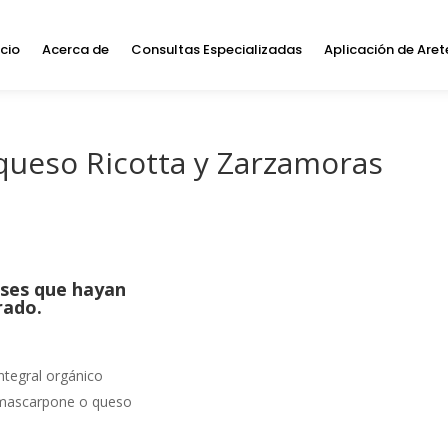
icio
Acerca de
Consultas Especializadas
Aplicación de Aret
queso Ricotta y Zarzamoras
ses que hayan
rado.
ntegral orgánico
 mascarpone o queso