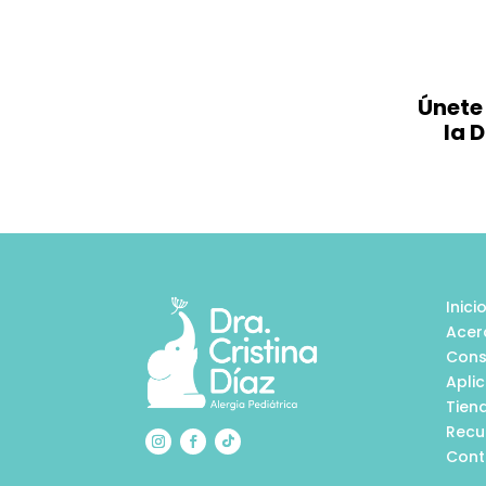
Únete
la 
Inici
Acer
Cons
Apli
Tien
Recu
Cont