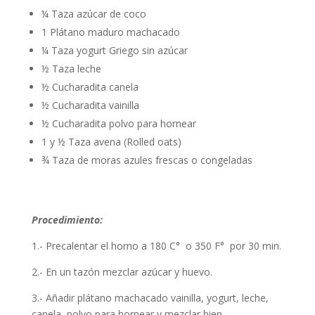
¼ Taza azúcar de coco
1 Plátano maduro machacado
¼ Taza yogurt Griego sin azúcar
½ Taza leche
½ Cucharadita canela
½ Cucharadita vainilla
½ Cucharadita polvo para hornear
1 y ½ Taza avena (Rolled oats)
¾ Taza de moras azules frescas o congeladas
Procedimiento:
1.- Precalentar el horno a 180 C° o 350 F° por 30 min.
2.- En un tazón mezclar azúcar y huevo.
3.- Añadir plátano machacado vainilla, yogurt, leche,
canela, polvo para hornear y mezclar bien.